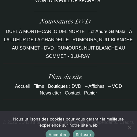
WORLD IS FULL OF SECRETS
Nouveautés DVD
DUEL À MONTE-CARLO DEL NORTE
Lot André Gil Mata
À
LA LUEUR DE LA CHANDELLE
RUMOURS, NUIT BLANCHE
AU SOMMET - DVD
RUMOURS, NUIT BLANCHE AU
SOMMET - BLU-RAY
Plan du site
Accueil
Films
Boutiques : DVD
– Affiches
– VOD
Newsletter
Contact
Panier
Nous utilisons des cookies pour vous garantir la meilleure
© 2026 ED Distribution Distributeur de films indépendants. Crédits
expérience sur notre site web
:
Etienne Delcambre
Accepter
Refuser