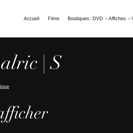
Accueil
Films
Boutiques : DVD
– Affiches
–
lric | S
tique
afficher