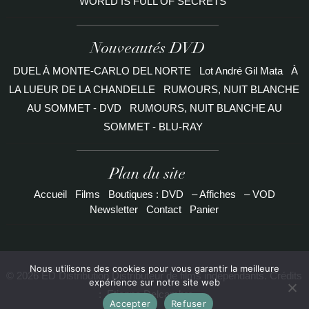
WORLD IS FULL OF SECRETS
Nouveautés DVD
DUEL À MONTE-CARLO DEL NORTE
Lot André Gil Mata
À
LA LUEUR DE LA CHANDELLE
RUMOURS, NUIT BLANCHE
AU SOMMET - DVD
RUMOURS, NUIT BLANCHE AU
SOMMET - BLU-RAY
Plan du site
Accueil
Films
Boutiques : DVD
– Affiches
– VOD
Newsletter
Contact
Panier
Nous utilisons des cookies pour vous garantir la meilleure
© 2026 ED Distribution Distributeur de films indépendants. Crédits
expérience sur notre site web
:
Etienne Delcambre
Accepter
Refuser