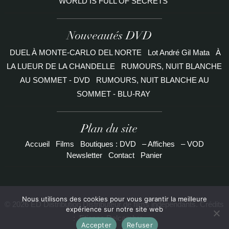
WORLD IS FULL OF SECRETS
Nouveautés DVD
DUEL À MONTE-CARLO DEL NORTE
Lot André Gil Mata
À
LA LUEUR DE LA CHANDELLE
RUMOURS, NUIT BLANCHE
AU SOMMET - DVD
RUMOURS, NUIT BLANCHE AU
SOMMET - BLU-RAY
Plan du site
Accueil
Films
Boutiques : DVD
– Affiches
– VOD
Newsletter
Contact
Panier
Nous utilisons des cookies pour vous garantir la meilleure
© 2026 ED Distribution Distributeur de films indépendants. Crédits
expérience sur notre site web
:
Etienne Delcambre
Accepter
Refuser