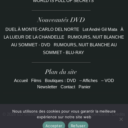
WORLD IS FULL OF SECRETS
Nouveautés DVD
DUEL À MONTE-CARLO DEL NORTE
Lot André Gil Mata
À
LA LUEUR DE LA CHANDELLE
RUMOURS, NUIT BLANCHE
AU SOMMET - DVD
RUMOURS, NUIT BLANCHE AU
SOMMET - BLU-RAY
Plan du site
Accueil
Films
Boutiques : DVD
– Affiches
– VOD
Newsletter
Contact
Panier
Nous utilisons des cookies pour vous garantir la meilleure
© 2026 ED Distribution Distributeur de films indépendants. Crédits
expérience sur notre site web
:
Etienne Delcambre
Accepter
Refuser