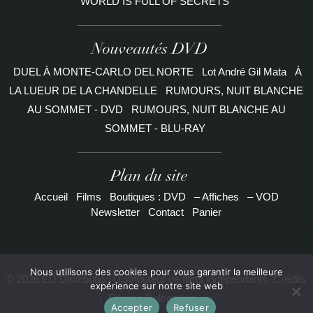
WORLD IS FULL OF SECRETS
Nouveautés DVD
DUEL À MONTE-CARLO DEL NORTE
Lot André Gil Mata
À
LA LUEUR DE LA CHANDELLE
RUMOURS, NUIT BLANCHE
AU SOMMET - DVD
RUMOURS, NUIT BLANCHE AU
SOMMET - BLU-RAY
Plan du site
Accueil
Films
Boutiques : DVD
– Affiches
– VOD
Newsletter
Contact
Panier
Nous utilisons des cookies pour vous garantir la meilleure
© 2026 ED Distribution Distributeur de films indépendants. Crédits
expérience sur notre site web
:
Etienne Delcambre
Accepter
Refuser