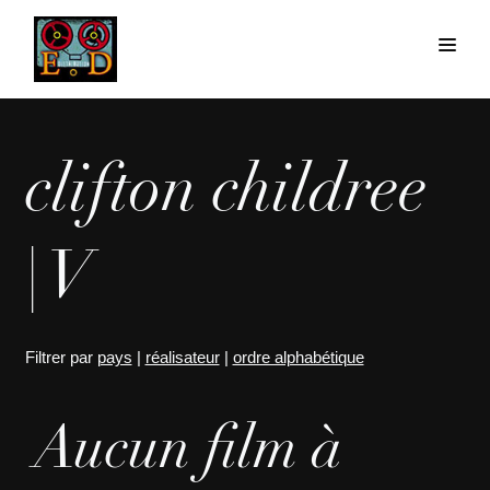
clifton childree
| V
Filtrer par
pays
|
réalisateur
|
ordre alphabétique
Aucun film à