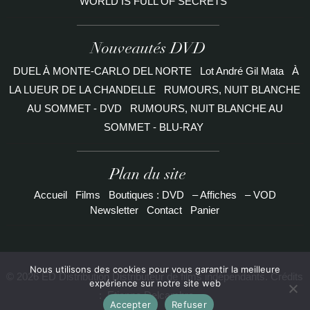
WORLD IS FULL OF SECRETS
Nouveautés DVD
DUEL À MONTE-CARLO DEL NORTE
Lot André Gil Mata
À
LA LUEUR DE LA CHANDELLE
RUMOURS, NUIT BLANCHE
AU SOMMET - DVD
RUMOURS, NUIT BLANCHE AU
SOMMET - BLU-RAY
Plan du site
Accueil
Films
Boutiques : DVD
– Affiches
– VOD
Newsletter
Contact
Panier
Nous utilisons des cookies pour vous garantir la meilleure
© 2026 ED Distribution Distributeur de films indépendants. Crédits
expérience sur notre site web
:
Etienne Delcambre
Accepter
Refuser