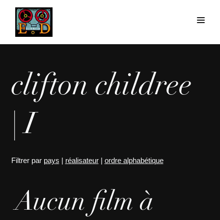
clifton childree
| I
Filtrer par
pays
|
réalisateur
|
ordre alphabétique
Aucun film à