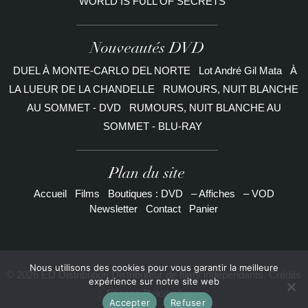
WORLD IS FULL OF SECRETS
Nouveautés DVD
DUEL À MONTE-CARLO DEL NORTE
Lot André Gil Mata
À
LA LUEUR DE LA CHANDELLE
RUMOURS, NUIT BLANCHE
AU SOMMET - DVD
RUMOURS, NUIT BLANCHE AU
SOMMET - BLU-RAY
Plan du site
Accueil
Films
Boutiques : DVD
– Affiches
– VOD
Newsletter
Contact
Panier
Nous utilisons des cookies pour vous garantir la meilleure
© 2026 ED Distribution Distributeur de films indépendants. Crédits
expérience sur notre site web
:
Etienne Delcambre
Accepter
Refuser