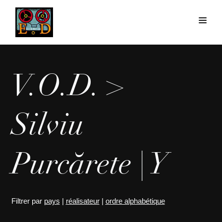
V.O.D. >
Silviu
Purcărete | Y
Filtrer par
pays
|
réalisateur
|
ordre alphabétique