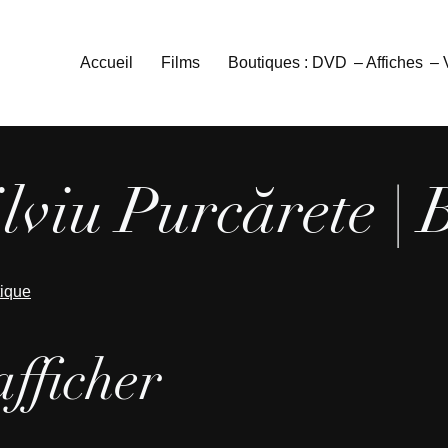
Accueil
Films
Boutiques : DVD
– Affiches
–
lviu Purcărete | 
tique
afficher