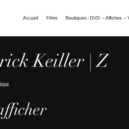
Accueil
Films
Boutiques : DVD
– Affiches
–
ick Keiller | Z
tique
afficher