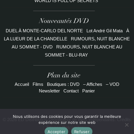
WORLD IS FULL OF SECRETS
Nouveautés DVD
DUEL À MONTE-CARLO DEL NORTE
Lot André Gil Mata
À
LA LUEUR DE LA CHANDELLE
RUMOURS, NUIT BLANCHE
AU SOMMET - DVD
RUMOURS, NUIT BLANCHE AU
SOMMET - BLU-RAY
Plan du site
Accueil
Films
Boutiques : DVD
– Affiches
– VOD
Newsletter
Contact
Panier
Nous utilisons des cookies pour vous garantir la meilleure
© 2026 ED Distribution Distributeur de films indépendants. Crédits
expérience sur notre site web
:
Etienne Delcambre
Accepter
Refuser