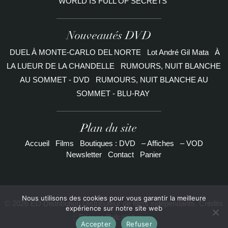
WORLD IS FULL OF SECRETS
Nouveautés DVD
DUEL À MONTE-CARLO DEL NORTE
Lot André Gil Mata
À
LA LUEUR DE LA CHANDELLE
RUMOURS, NUIT BLANCHE
AU SOMMET - DVD
RUMOURS, NUIT BLANCHE AU
SOMMET - BLU-RAY
Plan du site
Accueil
Films
Boutiques : DVD
– Affiches
– VOD
Newsletter
Contact
Panier
Nous utilisons des cookies pour vous garantir la meilleure
© 2026 ED Distribution Distributeur de films indépendants. Crédits
expérience sur notre site web
:
Etienne Delcambre
Accepter
Refuser