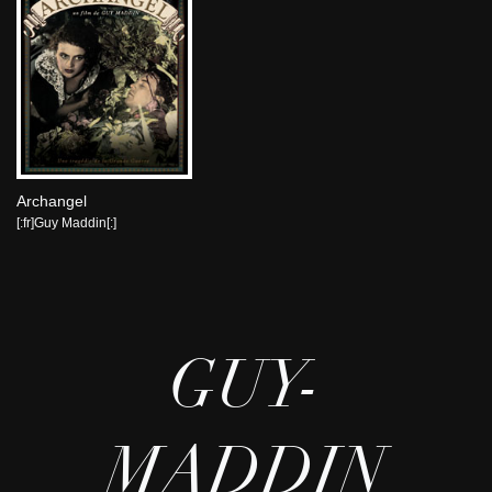
Archangel
[:fr]Guy Maddin[:]
GUY-
MADDIN