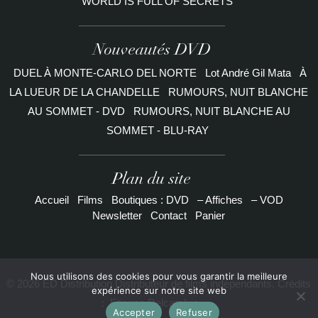
WORLD IS FULL OF SECRETS
Nouveautés DVD
DUEL À MONTE-CARLO DEL NORTE
Lot André Gil Mata
À
LA LUEUR DE LA CHANDELLE
RUMOURS, NUIT BLANCHE
AU SOMMET - DVD
RUMOURS, NUIT BLANCHE AU
SOMMET - BLU-RAY
Plan du site
Accueil
Films
Boutiques : DVD
– Affiches
– VOD
Newsletter
Contact
Panier
Nous utilisons des cookies pour vous garantir la meilleure
© 2026 ED Distribution Distributeur de films indépendants. Crédits
expérience sur notre site web
:
Etienne Delcambre
Accepter
Refuser