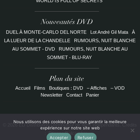
WORLD IS FULL OF SECRETS
Nouveautés DVD
DUEL À MONTE-CARLO DEL NORTE
Lot André Gil Mata
À
LA LUEUR DE LA CHANDELLE
RUMOURS, NUIT BLANCHE
AU SOMMET - DVD
RUMOURS, NUIT BLANCHE AU
SOMMET - BLU-RAY
Plan du site
Accueil
Films
Boutiques : DVD
– Affiches
– VOD
Newsletter
Contact
Panier
Nous utilisons des cookies pour vous garantir la meilleure
© 2026 ED Distribution Distributeur de films indépendants. Crédits
expérience sur notre site web
:
Etienne Delcambre
Accepter
Refuser