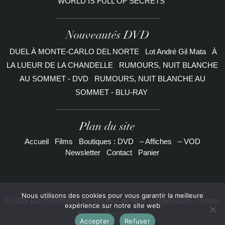
WORLD IS FULL OF SECRETS
Nouveautés DVD
DUEL À MONTE-CARLO DEL NORTE
Lot André Gil Mata
À
LA LUEUR DE LA CHANDELLE
RUMOURS, NUIT BLANCHE
AU SOMMET - DVD
RUMOURS, NUIT BLANCHE AU
SOMMET - BLU-RAY
Plan du site
Accueil
Films
Boutiques : DVD
– Affiches
– VOD
Newsletter
Contact
Panier
Nous utilisons des cookies pour vous garantir la meilleure
© 2026 ED Distribution Distributeur de films indépendants. Crédits
expérience sur notre site web
:
Etienne Delcambre
Accepter
Refuser