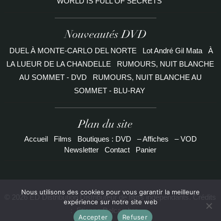
WORLD IS FULL OF SECRETS
Nouveautés DVD
DUEL À MONTE-CARLO DEL NORTE
Lot André Gil Mata
À
LA LUEUR DE LA CHANDELLE
RUMOURS, NUIT BLANCHE
AU SOMMET - DVD
RUMOURS, NUIT BLANCHE AU
SOMMET - BLU-RAY
Plan du site
Accueil
Films
Boutiques : DVD
– Affiches
– VOD
Newsletter
Contact
Panier
Nous utilisons des cookies pour vous garantir la meilleure
© 2026 ED Distribution Distributeur de films indépendants. Crédits
expérience sur notre site web
:
Etienne Delcambre
Accepter
Refuser