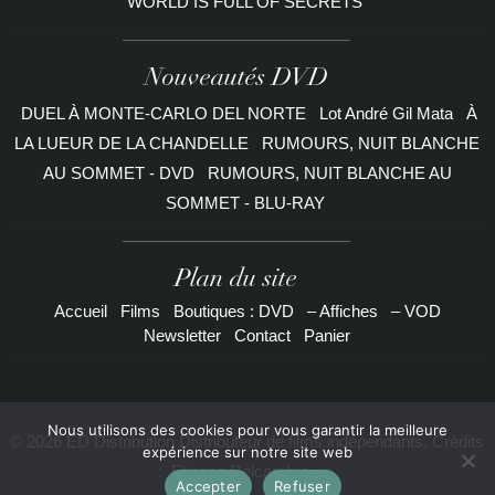
WORLD IS FULL OF SECRETS
Nouveautés DVD
DUEL À MONTE-CARLO DEL NORTE
Lot André Gil Mata
À
LA LUEUR DE LA CHANDELLE
RUMOURS, NUIT BLANCHE
AU SOMMET - DVD
RUMOURS, NUIT BLANCHE AU
SOMMET - BLU-RAY
Plan du site
Accueil
Films
Boutiques : DVD
– Affiches
– VOD
Newsletter
Contact
Panier
Nous utilisons des cookies pour vous garantir la meilleure
© 2026 ED Distribution Distributeur de films indépendants. Crédits
expérience sur notre site web
:
Etienne Delcambre
Accepter
Refuser