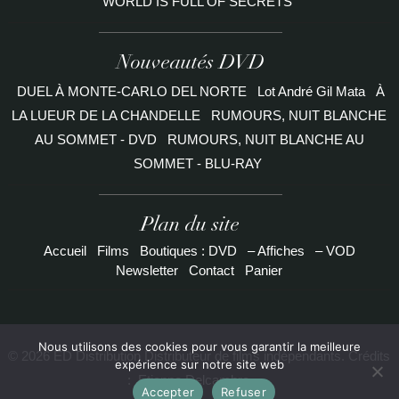
WORLD IS FULL OF SECRETS
Nouveautés DVD
DUEL À MONTE-CARLO DEL NORTE
Lot André Gil Mata
À
LA LUEUR DE LA CHANDELLE
RUMOURS, NUIT BLANCHE
AU SOMMET - DVD
RUMOURS, NUIT BLANCHE AU
SOMMET - BLU-RAY
Plan du site
Accueil
Films
Boutiques : DVD
– Affiches
– VOD
Newsletter
Contact
Panier
Nous utilisons des cookies pour vous garantir la meilleure
© 2026 ED Distribution Distributeur de films indépendants. Crédits
expérience sur notre site web
:
Etienne Delcambre
Accepter
Refuser