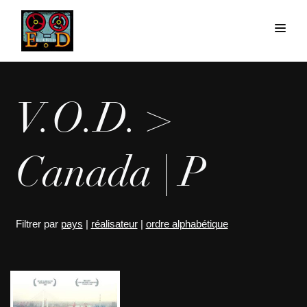
V.O.D. >
Canada | P
Filtrer par
pays
|
réalisateur
|
ordre alphabétique