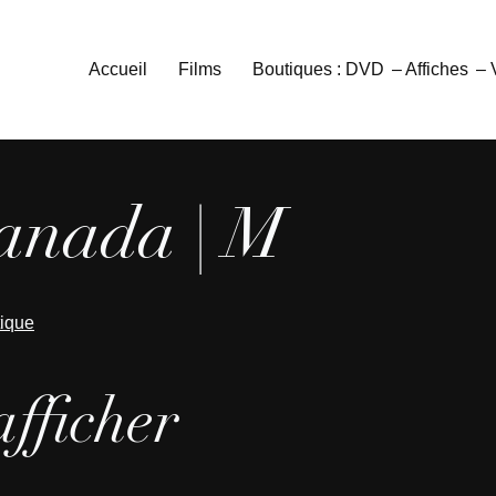
Accueil
Films
Boutiques : DVD
– Affiches
–
anada | M
tique
afficher