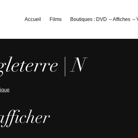
Accueil
Films
Boutiques : DVD
– Affiches
–
leterre | N
tique
afficher