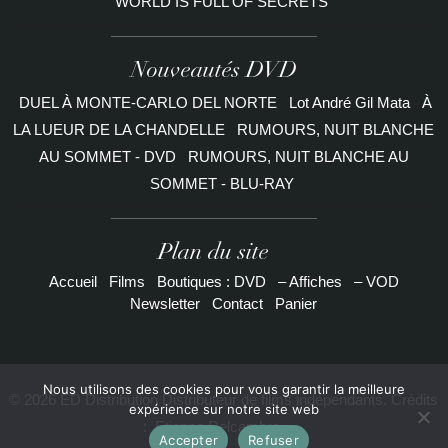
WORLD IS FULL OF SECRETS
Nouveautés DVD
DUEL À MONTE-CARLO DEL NORTE
Lot André Gil Mata
À
LA LUEUR DE LA CHANDELLE
RUMOURS, NUIT BLANCHE
AU SOMMET - DVD
RUMOURS, NUIT BLANCHE AU
SOMMET - BLU-RAY
Plan du site
Accueil
Films
Boutiques : DVD
– Affiches
– VOD
Newsletter
Contact
Panier
Nous utilisons des cookies pour vous garantir la meilleure
© 2026 ED Distribution Distributeur de films indépendants. Crédits
expérience sur notre site web
:
Etienne Delcambre
Accepter
Refuser