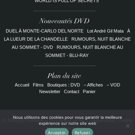
WORLD IS FULL OF SECRETS
Nouveautés DVD
DUEL À MONTE-CARLO DEL NORTE
Lot André Gil Mata
À
LA LUEUR DE LA CHANDELLE
RUMOURS, NUIT BLANCHE
AU SOMMET - DVD
RUMOURS, NUIT BLANCHE AU
SOMMET - BLU-RAY
Plan du site
Accueil
Films
Boutiques : DVD
– Affiches
– VOD
Newsletter
Contact
Panier
Nous utilisons des cookies pour vous garantir la meilleure
© 2026 ED Distribution Distributeur de films indépendants. Crédits
expérience sur notre site web
:
Etienne Delcambre
Accepter
Refuser