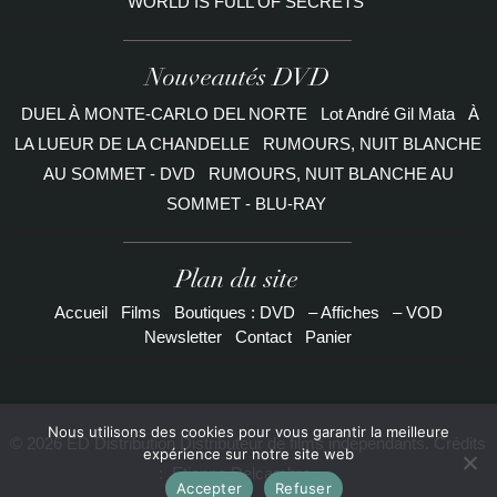
WORLD IS FULL OF SECRETS
Nouveautés DVD
DUEL À MONTE-CARLO DEL NORTE
Lot André Gil Mata
À
LA LUEUR DE LA CHANDELLE
RUMOURS, NUIT BLANCHE
AU SOMMET - DVD
RUMOURS, NUIT BLANCHE AU
SOMMET - BLU-RAY
Plan du site
Accueil
Films
Boutiques : DVD
– Affiches
– VOD
Newsletter
Contact
Panier
Nous utilisons des cookies pour vous garantir la meilleure
© 2026 ED Distribution Distributeur de films indépendants. Crédits
expérience sur notre site web
:
Etienne Delcambre
Accepter
Refuser