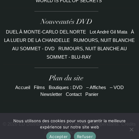
WORLD IS FULL OF SECRETS
Nouveautés DVD
DUEL À MONTE-CARLO DEL NORTE
Lot André Gil Mata
À
LA LUEUR DE LA CHANDELLE
RUMOURS, NUIT BLANCHE
AU SOMMET - DVD
RUMOURS, NUIT BLANCHE AU
SOMMET - BLU-RAY
Plan du site
Accueil
Films
Boutiques : DVD
– Affiches
– VOD
Newsletter
Contact
Panier
Nous utilisons des cookies pour vous garantir la meilleure
© 2026 ED Distribution Distributeur de films indépendants. Crédits
expérience sur notre site web
:
Etienne Delcambre
Accepter
Refuser