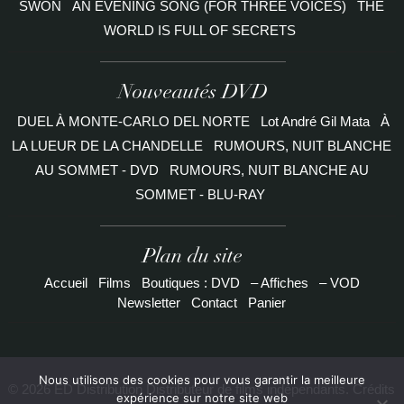
SWON
AN EVENING SONG (FOR THREE VOICES)
THE
WORLD IS FULL OF SECRETS
Nouveautés DVD
DUEL À MONTE-CARLO DEL NORTE
Lot André Gil Mata
À
LA LUEUR DE LA CHANDELLE
RUMOURS, NUIT BLANCHE
AU SOMMET - DVD
RUMOURS, NUIT BLANCHE AU
SOMMET - BLU-RAY
Plan du site
Accueil
Films
Boutiques : DVD
– Affiches
– VOD
Newsletter
Contact
Panier
Nous utilisons des cookies pour vous garantir la meilleure
© 2026 ED Distribution Distributeur de films indépendants. Crédits
expérience sur notre site web