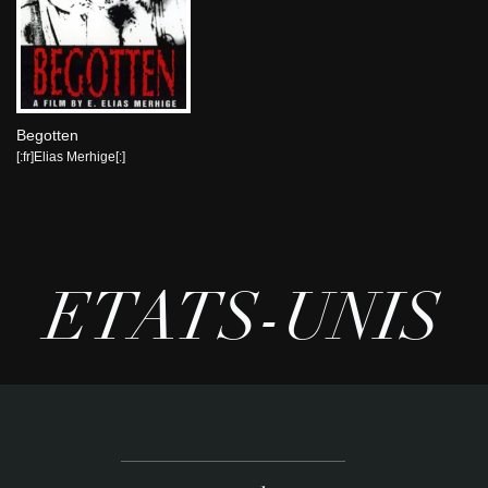
Begotten
[:fr]Elias Merhige[:]
ETATS-UNIS