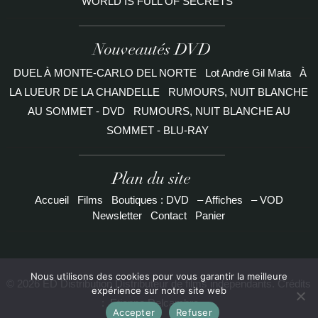
WORLD IS FULL OF SECRETS
Nouveautés DVD
DUEL À MONTE-CARLO DEL NORTE
Lot André Gil Mata
À
LA LUEUR DE LA CHANDELLE
RUMOURS, NUIT BLANCHE
AU SOMMET - DVD
RUMOURS, NUIT BLANCHE AU
SOMMET - BLU-RAY
Plan du site
Accueil
Films
Boutiques : DVD
– Affiches
– VOD
Newsletter
Contact
Panier
Nous utilisons des cookies pour vous garantir la meilleure
© 2026 ED Distribution Distributeur de films indépendants. Crédits
expérience sur notre site web
:
Etienne Delcambre
Accepter
Refuser