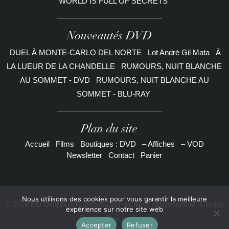
WORLD IS FULL OF SECRETS
Nouveautés DVD
DUEL À MONTE-CARLO DEL NORTE
Lot André Gil Mata
À
LA LUEUR DE LA CHANDELLE
RUMOURS, NUIT BLANCHE
AU SOMMET - DVD
RUMOURS, NUIT BLANCHE AU
SOMMET - BLU-RAY
Plan du site
Accueil
Films
Boutiques : DVD
– Affiches
– VOD
Newsletter
Contact
Panier
Nous utilisons des cookies pour vous garantir la meilleure
© 2026 ED Distribution Distributeur de films indépendants. Crédits
expérience sur notre site web
:
Etienne Delcambre
Accepter
Refuser