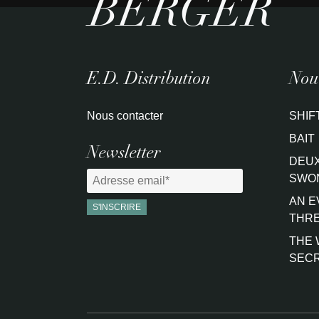
BERGER
E.D. Distribution
Nouv
Nous contacter
SHIF
BAIT
Newsletter
DEUX
SWO
AN E
THRE
THE 
SEC