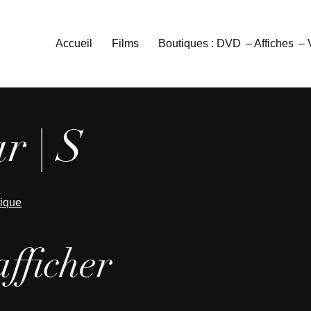
Accueil
Films
Boutiques : DVD
– Affiches
–
r | S
tique
afficher