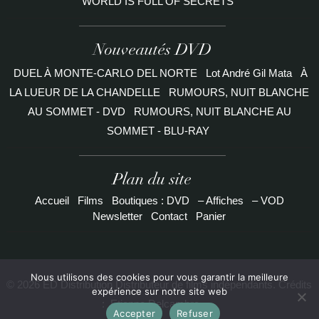
WORLD IS FULL OF SECRETS
Nouveautés DVD
DUEL À MONTE-CARLO DEL NORTE
Lot André Gil Mata
À
LA LUEUR DE LA CHANDELLE
RUMOURS, NUIT BLANCHE
AU SOMMET - DVD
RUMOURS, NUIT BLANCHE AU
SOMMET - BLU-RAY
Plan du site
Accueil
Films
Boutiques : DVD
– Affiches
– VOD
Newsletter
Contact
Panier
Nous utilisons des cookies pour vous garantir la meilleure
© 2026 ED Distribution Distributeur de films indépendants. Crédits
expérience sur notre site web
:
Etienne Delcambre
Accepter
Refuser