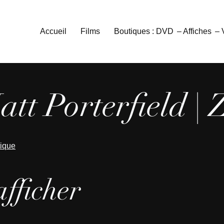
Accueil
Films
Boutiques : DVD
– Affiches
–
tt Porterfield | 
tique
afficher