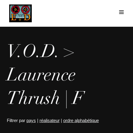
V.O.D. >
Laurence
Thrush | F
Filtrer par
pays
|
réalisateur
|
ordre alphabétique