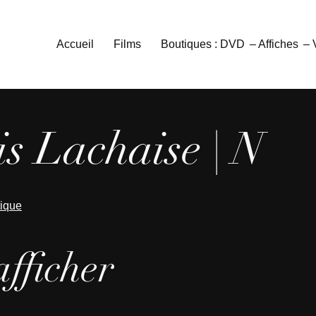
Accueil
Films
Boutiques : DVD
– Affiches
–
is Lachaise | N
tique
afficher