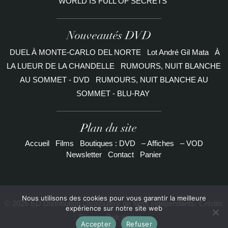
WORLD IS FULL OF SECRETS
Nouveautés DVD
DUEL À MONTE-CARLO DEL NORTE
Lot André Gil Mata
À
LA LUEUR DE LA CHANDELLE
RUMOURS, NUIT BLANCHE
AU SOMMET - DVD
RUMOURS, NUIT BLANCHE AU
SOMMET - BLU-RAY
Plan du site
Accueil
Films
Boutiques : DVD
– Affiches
– VOD
Newsletter
Contact
Panier
Nous utilisons des cookies pour vous garantir la meilleure
© 2026 ED Distribution Distributeur de films indépendants. Crédits
expérience sur notre site web
:
Etienne Delcambre
Accepter
Refuser