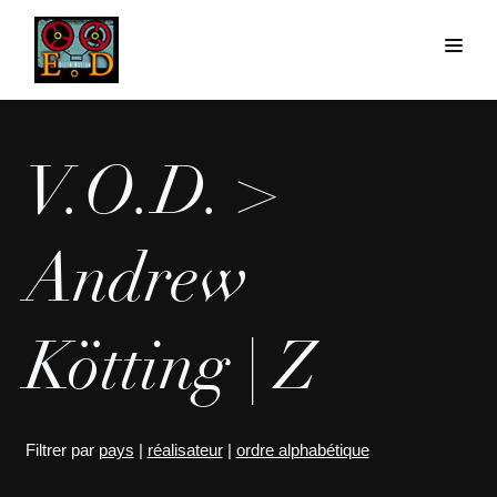
V.O.D. >
Andrew
Kötting | Z
Filtrer par
pays
|
réalisateur
|
ordre alphabétique