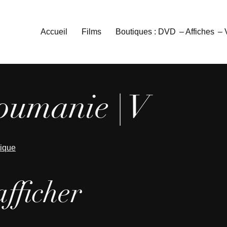
Accueil
Films
Boutiques : DVD
– Affiches
–
oumanie | V
tique
afficher