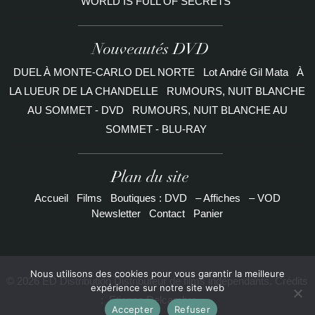
WORLD IS FULL OF SECRETS
Nouveautés DVD
DUEL À MONTE-CARLO DEL NORTE
Lot André Gil Mata
À
LA LUEUR DE LA CHANDELLE
RUMOURS, NUIT BLANCHE
AU SOMMET - DVD
RUMOURS, NUIT BLANCHE AU
SOMMET - BLU-RAY
Plan du site
Accueil
Films
Boutiques : DVD
– Affiches
– VOD
Newsletter
Contact
Panier
Nous utilisons des cookies pour vous garantir la meilleure
© 2026 ED Distribution Distributeur de films indépendants. Crédits
expérience sur notre site web
:
Etienne Delcambre
Accepter
Refuser