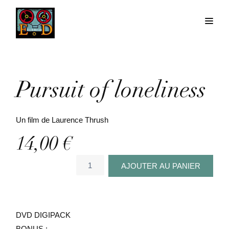
Pursuit of loneliness
Un film de Laurence Thrush
14,00
€
quantité
AJOUTER AU PANIER
de
Pursuit
of
loneliness
DVD DIGIPACK
BONUS :