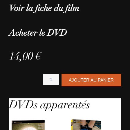
Voir la fiche du film
Acheter le DVD
14,00
€
quantité
AJOUTER AU PANIER
de
Pursuit
of
loneliness
DVDs apparentés