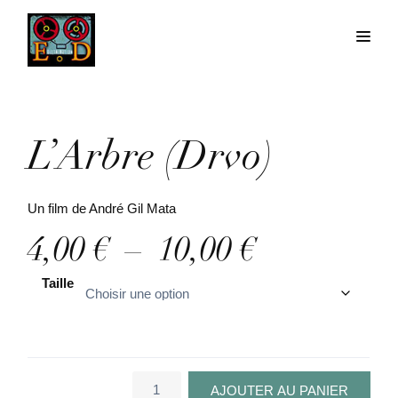
L’Arbre (Drvo)
Un film de André Gil Mata
P
4,00
€
–
10,00
€
l
Taille
a
g
e
quantité
AJOUTER AU PANIER