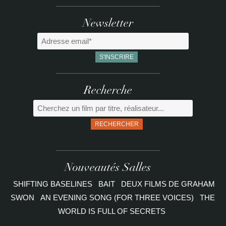
4
,
Newsletter
0
0
€
Recherche
à
RECHERCHER
1
0
,
Nouveautés Salles
0
SHIFTING BASELINES
BAIT
DEUX FILMS DE GRAHAM
SWON
AN EVENING SONG (FOR THREE VOICES)
THE
0
WORLD IS FULL OF SECRETS