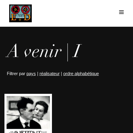
A venir | I
Filtrer par
pays
|
réalisateur
|
ordre alphabétique