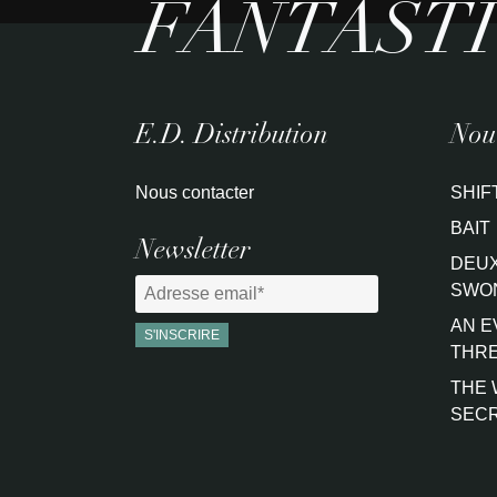
FANTAST
E.D. Distribution
Nouv
Nous contacter
SHIF
BAIT
Newsletter
DEUX
SWO
AN E
THRE
THE 
SEC