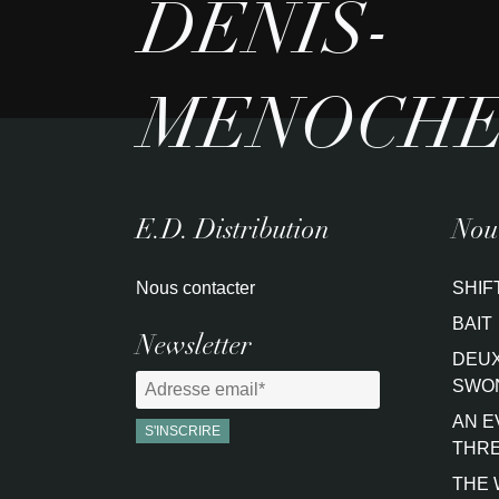
DENIS-
MENOCH
E.D. Distribution
Nouv
Nous contacter
SHIF
BAIT
Newsletter
DEUX
SWO
AN E
THRE
THE 