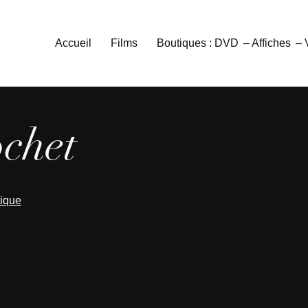
Accueil
Films
Boutiques : DVD
– Affiches
–
chet
tique