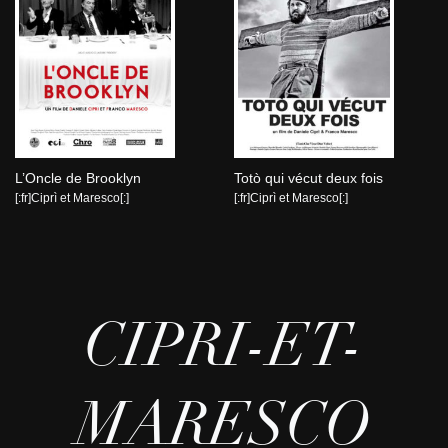
L’Oncle de Brooklyn
Totò qui vécut deux fois
[:fr]Ciprì et Maresco[:]
[:fr]Ciprì et Maresco[:]
CIPRI-ET-
MARESCO