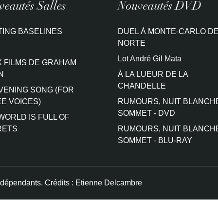
eautés Salles
Nouveautés DVD
TING BASELINES
DUEL À MONTE-CARLO DE
NORTE
Lot André Gil Mata
 FILMS DE GRAHAM
N
À LA LUEUR DE LA
CHANDELLE
VENING SONG (FOR
E VOICES)
RUMOURS, NUIT BLANCH
SOMMET - DVD
WORLD IS FULL OF
RETS
RUMOURS, NUIT BLANCH
SOMMET - BLU-RAY
ndépendants. Crédits :
Etienne Delcambre