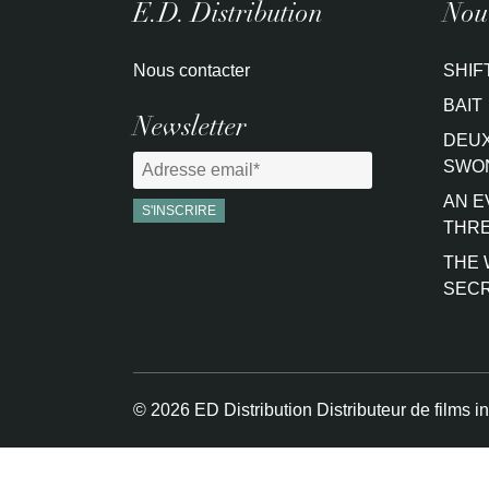
E.D. Distribution
Nouv
Nous contacter
SHIF
BAIT
Newsletter
DEUX
SWO
AN E
THRE
THE 
SEC
© 2026 ED Distribution Distributeur de films i