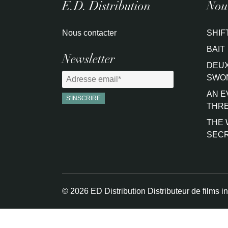
E.D. Distribution
Nouv
Nous contacter
SHIF
BAIT
Newsletter
DEUX
SWO
AN E
THRE
THE 
SEC
© 2026 ED Distribution Distributeur de films i