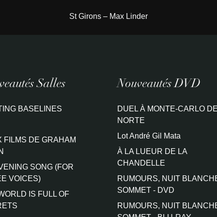
St Girons – Max Linder
eautés Salles
Nouveautés DVD
TING BASELINES
DUEL À MONTE-CARLO DE
NORTE
Lot André Gil Mata
 FILMS DE GRAHAM
N
À LA LUEUR DE LA
CHANDELLE
VENING SONG (FOR
E VOICES)
RUMOURS, NUIT BLANCH
SOMMET - DVD
WORLD IS FULL OF
RETS
RUMOURS, NUIT BLANCH