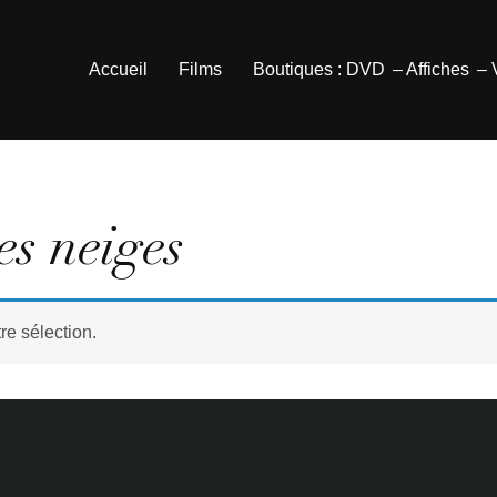
Accueil
Films
Boutiques : DVD
– Affiches
–
s neiges
re sélection.