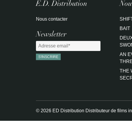
E.D. Distribution
Nouv
Nous contacter
SHIF
BAIT
Newsletter
DEUX
SWO
AN E
THRE
THE 
SEC
© 2026 ED Distribution Distributeur de films i