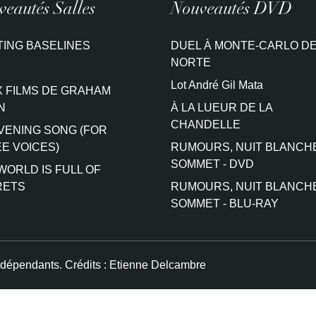
eautés Salles
Nouveautés DVD
TING BASELINES
DUEL À MONTE-CARLO DE
NORTE
Lot André Gil Mata
 FILMS DE GRAHAM
N
À LA LUEUR DE LA
CHANDELLE
VENING SONG (FOR
E VOICES)
RUMOURS, NUIT BLANCH
SOMMET - DVD
WORLD IS FULL OF
RETS
RUMOURS, NUIT BLANCH
SOMMET - BLU-RAY
ndépendants. Crédits :
Etienne Delcambre